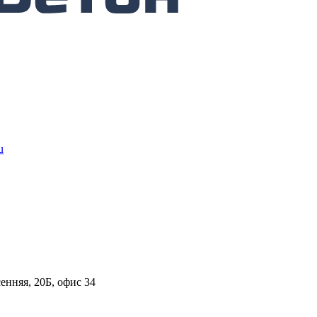
u
енняя, 20Б, офис 34