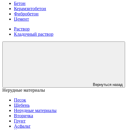
Бетон
Керамзитобетон
Фибробетон
Цемент
Раствор
Кладочный раствор
Вернуться назад
Нерудные материалы
Песок
Щебень
Нерудные материалы
Вторичка
Грунт
Асфальт