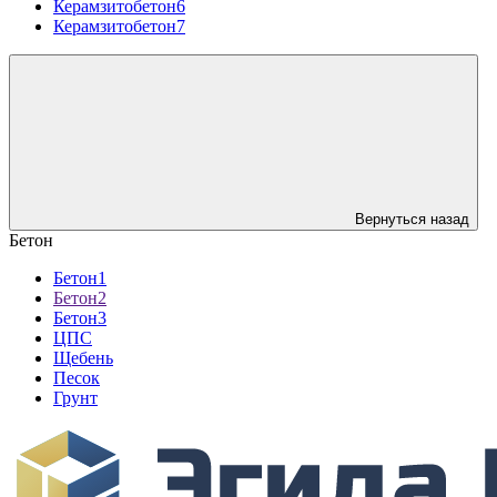
Керамзитобетон6
Керамзитобетон7
Вернуться назад
Бетон
Бетон1
Бетон2
Бетон3
ЦПС
Щебень
Песок
Грунт