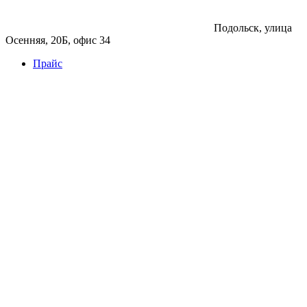
Подольск, улица
Осенняя, 20Б, офис 34
Прайс
Бетон
Бетон
Керамзитобетон
Фибробетон
Цемент
Раствор
Раствор
Кладочный раствор
Нерудные материалы
Песок
Щебень
Нерудные материалы
Вторичка
Грунт
Асфальт